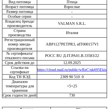
Вид питомца
Птица
Возраст питомца
Взрослые
Размер питомца
-
Особые серии
-
Владелец бренда/
VALMAN S.R.L.
производитель
Страна
Италия
производства
Регистрационный
номер завода-
ABP1127PETPR3, αIT000157VI
производителя
№ сертификата/
РОСС RU Д-IT.РА01.В.33583/22
отказного письма
Срок действия до
12.09.2025
Ссылка на
https://cloud.mail.ru/public/wBzC/qk695Ekis
сертификат
Код ТН ВЭД
2309 90 510 0
Диапазон
температуры для
+5+25
хранения
Срок годности дней
730