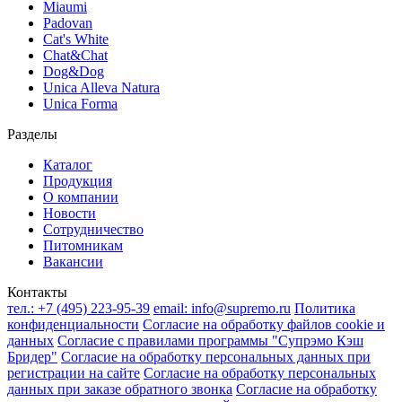
Miaumi
Padovan
Cat's White
Chat&Chat
Dog&Dog
Unica Alleva Natura
Unica Forma
Разделы
Каталог
Продукция
О компании
Новости
Сотрудничество
Питомникам
Вакансии
Контакты
тел.:
+7 (495) 223-95-39
email:
info@supremo.ru
Политика
конфиденциальности
Согласие на обработку файлов cookie и
данных
Согласие с правилами программы "Супрэмо Кэш
Бридер"
Согласие на обработку персональных данных при
регистрации на сайте
Согласие на обработку персональных
данных при заказе обратного звонка
Согласие на обработку