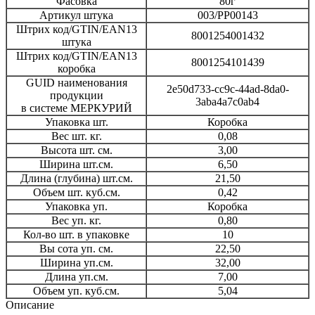
Фасовка
80г
Артикул штука
003/PP00143
Штрих код/GTIN/EAN13
8001254001432
штука
Штрих код/GTIN/EAN13
8001254101439
коробка
GUID наименования
2e50d733-cc9c-44ad-8da0-
продукции
3aba4a7c0ab4
в системе МЕРКУРИЙ
Упаковка шт.
Коробка
Вес шт. кг.
0,08
Высота шт. см.
3,00
Ширина шт.см.
6,50
Длина (глубина) шт.см.
21,50
Объем шт. куб.см.
0,42
Упаковка уп.
Коробка
Вес уп. кг.
0,80
Кол-во шт. в упаковке
10
Вы сота уп. см.
22,50
Ширина уп.см.
32,00
Длина уп.см.
7,00
Объем уп. куб.см.
5,04
Описание