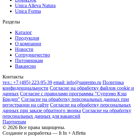
Unica Alleva Natura
Unica Forma
Разделы
Каталог
Продукция
О компании
Новости
Сотрудничество
Питомникам
Вакансии
Контакты
тел.:
+7 (495) 223-95-39
email:
info@supremo.ru
Политика
конфиденциальности
Согласие на обработку файлов cookie и
данных
Согласие с правилами программы "Супрэмо Кэш
Бридер"
Согласие на обработку персональных данных при
регистрации на сайте
Согласие на обработку персональных
данных при заказе обратного звонка
Согласие на обработку
персональных данных для вакансий
Партнерам
© 2026 Все права защищены.
Создание и разработка —
It In + Affetta