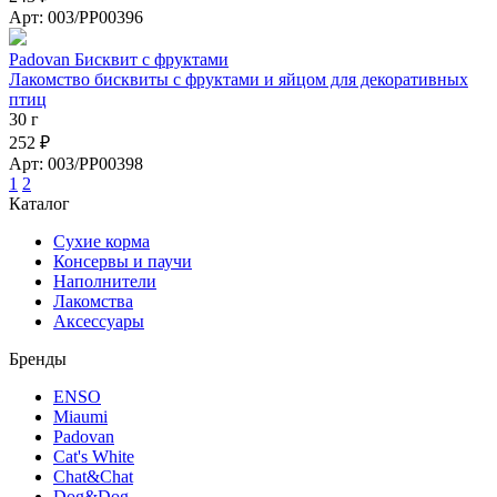
Арт: 003/PP00396
Padovan Бисквит с фруктами
Лакомство бисквиты с фруктами и яйцом для декоративных
птиц
30 г
252 ₽
Арт: 003/PP00398
1
2
Каталог
Сухие корма
Консервы и паучи
Наполнители
Лакомства
Аксессуары
Бренды
ENSO
Miaumi
Padovan
Cat's White
Chat&Chat
Dog&Dog