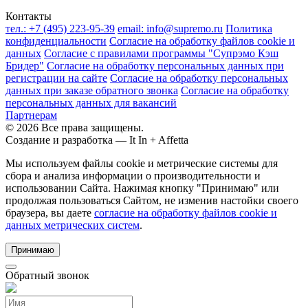
Контакты
тел.:
+7 (495) 223-95-39
email:
info@supremo.ru
Политика
конфиденциальности
Согласие на обработку файлов cookie и
данных
Согласие с правилами программы "Супрэмо Кэш
Бридер"
Согласие на обработку персональных данных при
регистрации на сайте
Согласие на обработку персональных
данных при заказе обратного звонка
Согласие на обработку
персональных данных для вакансий
Партнерам
© 2026 Все права защищены.
Создание и разработка —
It In + Affetta
Мы используем файлы cookie и метрические системы для
сбора и анализа информации о производительности и
использовании Сайта. Нажимая кнопку "Принимаю" или
продолжая пользоваться Сайтом, не изменив настойки своего
браузера, вы даете
согласие на обработку файлов cookie и
данных метрических систем
.
Принимаю
Обратный звонок