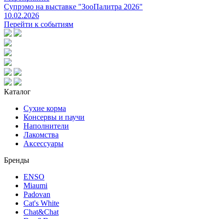
Супрэмо на выставке "ЗооПалитра 2026"
10.02.2026
Перейти к событиям
Каталог
Сухие корма
Консервы и паучи
Наполнители
Лакомства
Аксессуары
Бренды
ENSO
Miaumi
Padovan
Cat's White
Chat&Chat