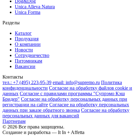
Dog&Dog
Unica Alleva Natura
Unica Forma
Разделы
Каталог
Продукция
О компании
Новости
Сотрудничество
Питомникам
Вакансии
Контакты
тел.:
+7 (495) 223-95-39
email:
info@supremo.ru
Политика
конфиденциальности
Согласие на обработку файлов cookie и
данных
Согласие с правилами программы "Супрэмо Кэш
Бридер"
Согласие на обработку персональных данных при
регистрации на сайте
Согласие на обработку персональных
данных при заказе обратного звонка
Согласие на обработку
персональных данных для вакансий
Партнерам
© 2026 Все права защищены.
Создание и разработка —
It In + Affetta