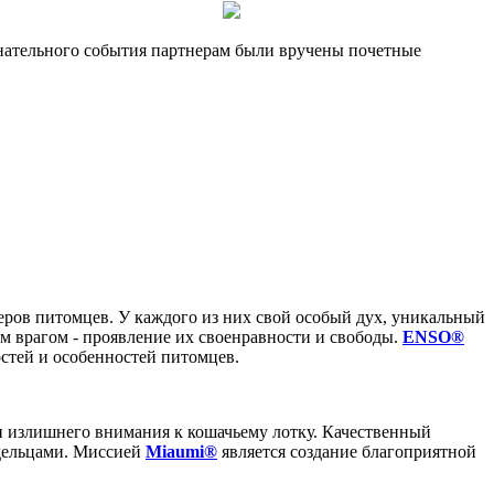
енательного события партнерам были вручены почетные
ров питомцев. У каждого из них свой особый дух, уникальный
м врагом - проявление их своенравности и свободы.
ENSO®
остей и особенностей питомцев.
в и излишнего внимания к кошачьему лотку. Качественный
адельцами. Миссией
Miaumi®
является создание благоприятной