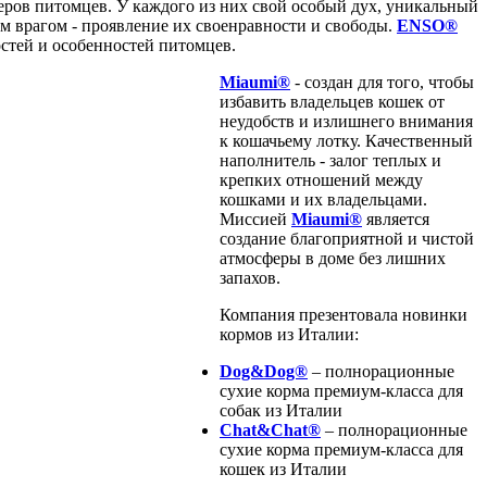
ров питомцев. У каждого из них свой особый дух, уникальный
м врагом - проявление их своенравности и свободы.
ENSO®
остей и особенностей питомцев.
Miaumi®
- создан для того, чтобы
избавить владельцев кошек от
неудобств и излишнего внимания
к кошачьему лотку. Качественный
наполнитель - залог теплых и
крепких отношений между
кошками и их владельцами.
Миссией
Miaumi®
является
создание благоприятной и чистой
атмосферы в доме без лишних
запахов.
Компания презентовала новинки
кормов из Италии:
Dog&Dog®
– полнорационные
сухие корма премиум-класса для
собак из Италии
Chat&Chat®
– полнорационные
сухие корма премиум-класса для
кошек из Италии