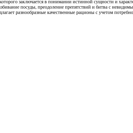
торого заключается в понимании истинной сущности и характе
разбивание посуды, преодоление препятствий и битва с невидимы
едлагает разнообразные качественные рационы с учетом потребн