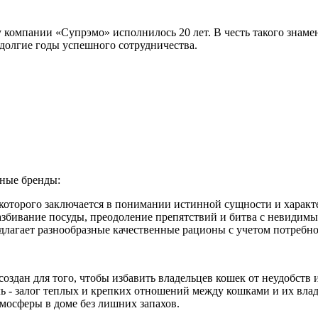
у компании «Супрэмо» исполнилось 20 лет. В честь такого знам
 долгие годы успешного сотрудничества.
нные бренды:
торого заключается в понимании истинной сущности и характе
разбивание посуды, преодоление препятствий и битва с невидимы
едлагает разнообразные качественные рационы с учетом потребн
создан для того, чтобы избавить владельцев кошек от неудобст
ь - залог теплых и крепких отношений между кошками и их вл
тмосферы в доме без лишних запахов.