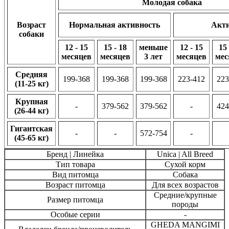
Молодая собака
Возраст
Нормальная активность
Акт
собаки
12 - 15
15 - 18
меньше
12 - 15
15 
месяцев
месяцев
3 лет
месяцев
мес
Средняя
199-368
199-368
199-368
223-412
223
(11-25 кг)
Крупная
-
379-562
379-562
-
424
(26-44 кг)
Гигантская
-
-
572-754
-
(45-65 кг)
Бренд | Линейка
Unica | All Breed
Тип товара
Сухой корм
Вид питомца
Собака
Возраст питомца
Для всех возрастов
Средние/крупные
Размер питомца
породы
Особые серии
-
GHEDA MANGIMI