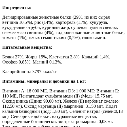
Ингредиенты:
Дегидрированные животные белки (29%, из них сырая
ветчина 10,5%), рис (14%), картофель (11%), кукуруза,
кукурузные отруби, куриный жир, сушеная пульпа свеклы,
свежее мясо свинина (4%), гидролизованные животные белки,
томаты (1%), жмых семян тыквы (0,5%), глюкозамин.
Питательные вещества:
Белки 27%, Жиры 15%, Клетчатка 2,8%, Кальций 1,4%,
Фосфор 0,85%, Магний 0,13%.
Калорийность: 3797 ккал/кг
Витамины, минералы и добавки на 1 кг:
Витамин А: 18 000 МЕ, Витамин D3: 1 000 МЕ; Витамин Е:
110 МЕ, Пентагидрат сульфата меди (II) (Медь: 15,75 мг),
Оксид цинка (Цинк: 90,00 мг), Железо (II) карбонат (железо:
112,50 мг), Оксид марганца (II) (марганец: 31,50 мг), Йодат
кальция безводный (йод: 1,80 мг), Селенит натрия (селен:0,18
мг). Сенсорные добавки: натуральные вещества,
определенные ботанически: экстракт розмарина: 0,08 мг.
Технологические добавки: консерванты.