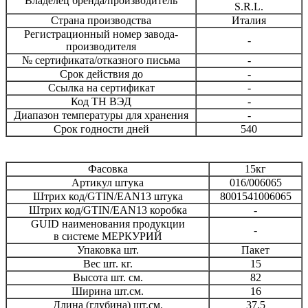
Владелец бренда/производитель
S.R.L.
Страна производства
Италия
Регистрационный номер завода-
-
производителя
№ сертификата/отказного письма
-
Срок действия до
-
Ссылка на сертификат
-
Код ТН ВЭД
-
Диапазон температуры для хранения
-
Срок годности дней
540
Фасовка
15кг
Артикул штука
016/006065
Штрих код/GTIN/EAN13 штука
8001541006065
Штрих код/GTIN/EAN13 коробка
-
GUID наименования продукции
-
в системе МЕРКУРИЙ
Упаковка шт.
Пакет
Вес шт. кг.
15
Высота шт. см.
82
Ширина шт.см.
16
Длина (глубина) шт.см.
37.5