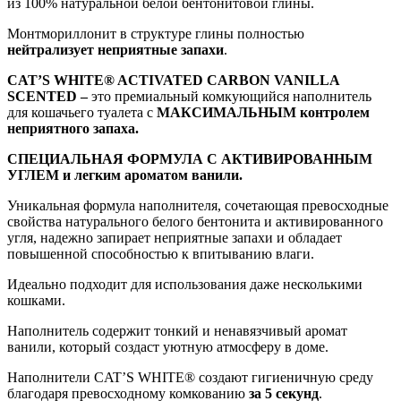
из 100% натуральной белой бентонитовой глины.
Монтмориллонит в структуре глины полностью
нейтрализует неприятные запахи
.
CAT
’
S
WHITE
® ACTIVATED CARBON
VANILLA
SCENTED
–
это премиальный комкующийся наполнитель
для кошачьего туалета с
МАКСИМАЛЬНЫМ контролем
неприятного запаха.
СПЕЦИАЛЬНАЯ ФОРМУЛА С АКТИВИРОВАННЫМ
УГЛЕМ
и легким ароматом ванили.
Уникальная формула наполнителя, сочетающая превосходные
свойства натурального белого бентонита и активированного
угля, надежно запирает неприятные запахи и обладает
повышенной способностью к впитыванию влаги.
Идеально подходит для использования даже несколькими
кошками.
Наполнитель содержит тонкий и ненавязчивый аромат
ванили, который создаст уютную атмосферу в доме.
Наполнители CAT’S WHITE® создают гигиеничную среду
благодаря превосходному комкованию
за 5 секунд
.