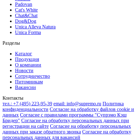
Padovan
Cat's White
Chat&Chat
Dog&Dog
Unica Alleva Natura
Unica Forma
Разделы
Каталог
Продукция
О компании
Новости
Сотрудничество
Питомникам
Вакансии
Контакты
тел.:
+7 (495) 223-95-39
email:
info@supremo.ru
Политика
конфиденциальности
Согласие на обработку файлов cookie и
данных
Согласие с правилами программы "Супрэмо Кэш
Бридер"
Согласие на обработку персональных данных при
регистрации на сайте
Согласие на обработку персональных
данных при заказе обратного звонка
Согласие на обработку
персональных данных для вакансий