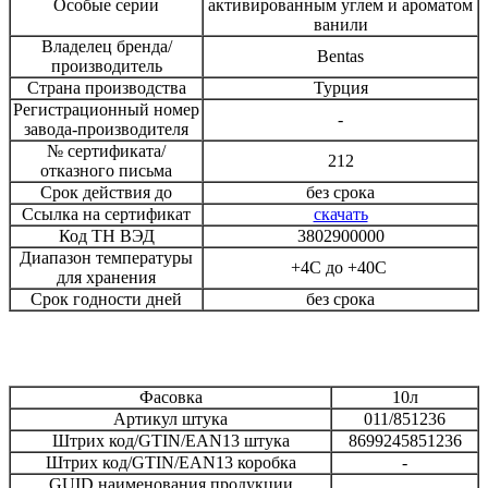
Особые серии
активированным углем и ароматом
ванили
Владелец бренда/
Bentas
производитель
Страна производства
Турция
Регистрационный номер
-
завода-производителя
№ сертификата/
212
отказного письма
Срок действия до
без срока
Ссылка на сертификат
скачать
Код ТН ВЭД
3802900000
Диапазон температуры
+4С до +40С
для хранения
Срок годности дней
без срока
Фасовка
10л
Артикул штука
011/851236
Штрих код/GTIN/EAN13 штука
8699245851236
Штрих код/GTIN/EAN13 коробка
-
GUID наименования продукции