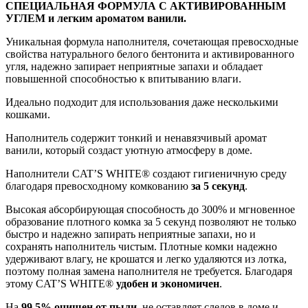
СПЕЦИАЛЬНАЯ ФОРМУЛА С АКТИВИРОВАННЫМ
УГЛЕМ
и легким ароматом ванили.
Уникальная формула наполнителя, сочетающая превосходные
свойства натурального белого бентонита и активированного
угля, надежно запирает неприятные запахи и обладает
повышенной способностью к впитыванию влаги.
Идеально подходит для использования даже несколькими
кошками.
Наполнитель содержит тонкий и ненавязчивый аромат
ванили, который создаст уютную атмосферу в доме.
Наполнители CAT’S WHITE® создают гигиеничную среду
благодаря превосходному комкованию
за 5 секунд
.
Высокая абсорбирующая способность до 300% и мгновенное
образование плотного комка за 5 секунд позволяют не только
быстро и надежно запирать неприятные запахи, но и
сохранять наполнитель чистым. Плотные комки надежно
удерживают влагу, не крошатся и легко удаляются из лотка,
поэтому полная замена наполнителя не требуется. Благодаря
этому CAT’S WHITE®
удобен и экономичен
.
На
99,5%
очищен от пыли
, не оставляет следов в доме и