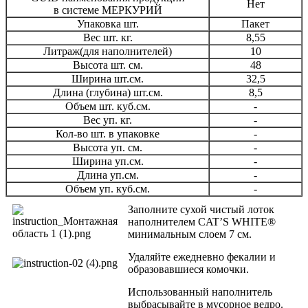
Нет
в системе МЕРКУРИЙ
Упаковка шт.
Пакет
Вес шт. кг.
8,55
Литраж(для наполнителей)
10
Высота шт. см.
48
Ширина шт.см.
32,5
Длина (глубина) шт.см.
8,5
Объем шт. куб.см.
-
Вес уп. кг.
-
Кол-во шт. в упаковке
-
Высота уп. см.
-
Ширина уп.см.
-
Длина уп.см.
-
Объем уп. куб.см.
-
Заполните сухой чистый лоток
наполнителем CAT’S WHITE®
минимальным слоем 7 см.
Удаляйте ежедневно фекалии и
образовавшиеся комочки.
Использованный наполнитель
выбрасывайте в мусорное ведро.