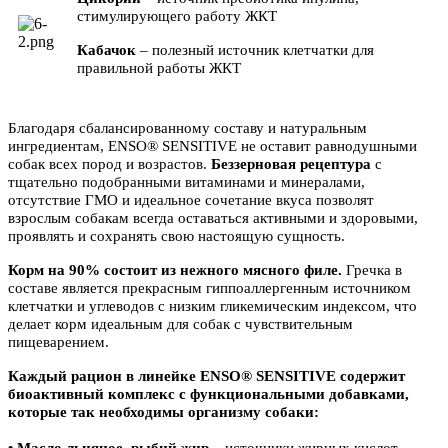
стимулирующего работу ЖКТ
Кабачок
– полезный источник клетчатки для
правильной работы ЖКТ
Благодаря сбалансированному составу и натуральным
ингредиентам, ENSO® SENSITIVE не оставит равнодушными
собак всех пород и возрастов.
Беззерновая рецептура
с
тщательно подобранными витаминами и минералами,
отсутствие ГМО и идеальное сочетание вкуса позволят
взрослым собакам всегда оставаться активными и здоровыми,
проявлять и сохранять свою настоящую сущность.
Корм на 90% состоит из нежного мясного филе.
Гречка в
составе является прекрасным гиппоаллергенным источником
клетчатки и углеводов с низким гликемическим индексом, что
делает корм идеальным для собак с чувствительным
пищеварением.
Каждый рацион в линейке ENSO® SENSITIVE содержит
биоактивный комплекс с функциональными добавками,
которые так необходимы организму собаки:
• Масло льняное, рыбий жир
– источники жирных кислот