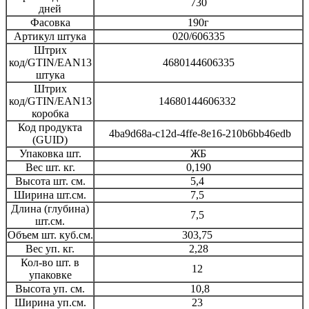
730
дней
Фасовка
190г
Артикул штука
020/606335
Штрих
код/GTIN/EAN13
4680144606335
штука
Штрих
код/GTIN/EAN13
14680144606332
коробка
Код продукта
4ba9d68a-c12d-4ffe-8e16-210b6bb46edb
(GUID)
Упаковка шт.
ЖБ
Вес шт. кг.
0,190
Высота шт. см.
5,4
Ширина шт.см.
7,5
Длина (глубина)
7,5
шт.см.
Объем шт. куб.см.
303,75
Вес уп. кг.
2,28
Кол-во шт. в
12
упаковке
Высота уп. см.
10,8
Ширина уп.см.
23