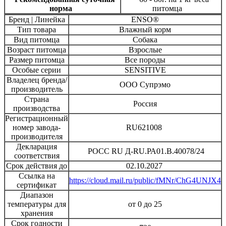
норма
питомца
Бренд | Линейка
ENSO®
Тип товара
Влажный корм
Вид питомца
Собака
Возраст питомца
Взрослые
Размер питомца
Все породы
Особые серии
SENSITIVE
Владелец бренда/
ООО Супрэмо
производитель
Страна
Россия
производства
Регистрационный
номер завода-
RU621008
производителя
Декларация
РОСС RU Д-RU.РА01.B.40078/24
соответствия
Срок действия до
02.10.2027
Ссылка на
https://cloud.mail.ru/public/fMNr/ChG4UNJX4
сертификат
Диапазон
температуры для
от 0 до 25
хранения
Срок годности