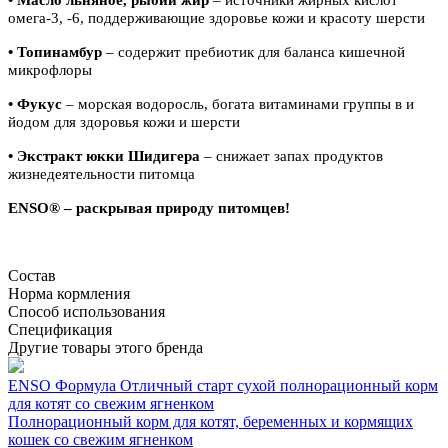
омега-3, -6, поддерживающие здоровье кожи и красоту шерсти
• Топинамбур
– содержит пребиотик для баланса кишечной
микрофлоры
• Фукус
– морская водоросль, богата витаминами группы в и
йодом для здоровья кожи и шерсти
• Экстракт юкки Шидигера
– снижает запах продуктов
жизнедеятельности питомца
ENSO® – раскрывая природу питомцев!
Состав
Норма кормления
Способ использования
Спецификация
Другие товары этого бренда
ENSO Формула Отличный старт сухой полнорационный корм
для котят со свежим ягненком
Полнорационный корм для котят, беременных и кормящих
кошек со свежим ягненком