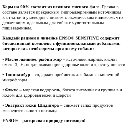
Корм на 90% состоит из нежного мясного филе.
Гречка в
составе является прекрасным гиппоаллергенным источником
клетчатки и углеводов с низким гликемическим индексом, что
делает корм идеальным для собак с чувствительным
пищеварением.
Каждый рацион в линейке ENSO® SENSITIVE содержит
биоактивный комплекс с функциональными добавками,
которые так необходимы организму собаки:
• Масло льняное, рыбий жир
– источники жирных кислот
омега-3, -6, поддерживающие здоровье кожи и красоту шерсти
• Топинамбур
– содержит пребиотик для баланса кишечной
микрофлоры
• Фукус
– морская водоросль, богата витаминами группы в и
йодом для здоровья кожи и шерсти
• Экстракт юкки Шидигера
– снижает запах продуктов
жизнедеятельности питомца
ENSO® – раскрывая природу питомцев!