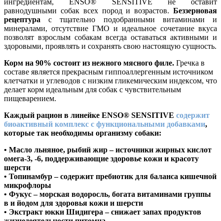
ингредиентам, ENSO® SENSITIVE не оставит
равнодушными собак всех пород и возрастов.
Беззерновая
рецептура
с тщательно подобранными витаминами и
минералами, отсутствие ГМО и идеальное сочетание вкуса
позволят взрослым собакам всегда оставаться активными и
здоровыми, проявлять и сохранять свою настоящую сущность.
Корм на 90% состоит из нежного мясного филе.
Гречка в
составе является прекрасным гиппоаллергенным источником
клетчатки и углеводов с низким гликемическим индексом, что
делает корм идеальным для собак с чувствительным
пищеварением.
Каждый рацион в линейке ENSO® SENSITIVE
содержит
биоактивный комплекс с функциональными добавками
,
которые так необходимы организму собаки:
•
Масло льняное, рыбий жир
– источники жирных кислот
омега-3, -6, поддерживающие здоровье кожи и красоту
шерсти
•
Топинамбур
– содержит пребиотик для баланса кишечной
микрофлоры
•
Фукус
– морская водоросль, богата витаминами группы
в и йодом для здоровья кожи и шерсти
•
Экстракт юкки Шидигера
– снижает запах продуктов
жизнедеятельности питомца