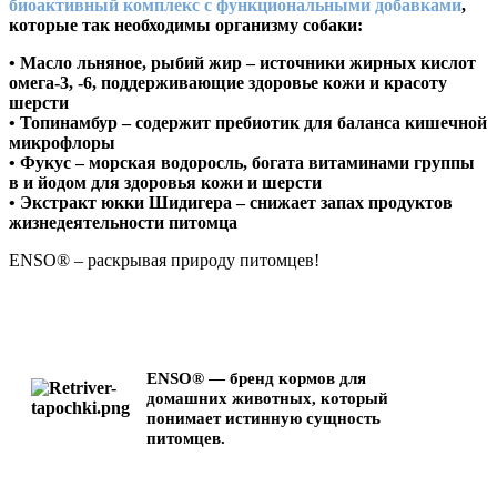
биоактивный комплекс с функциональными добавками
,
которые так необходимы организму собаки:
•
Масло льняное, рыбий жир
– источники жирных кислот
омега-3, -6, поддерживающие здоровье кожи и красоту
шерсти
•
Топинамбур
– содержит пребиотик для баланса кишечной
микрофлоры
•
Фукус
– морская водоросль, богата витаминами группы
в и йодом для здоровья кожи и шерсти
•
Экстракт юкки Шидигера
– снижает запах продуктов
жизнедеятельности питомца
ENSO® – раскрывая природу питомцев!
ENSO® — бренд кормов для
домашних животных, который
понимает истинную сущность
питомцев.