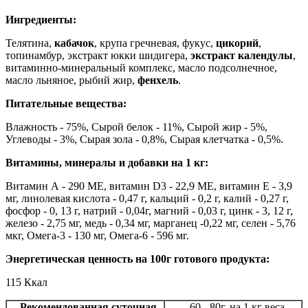
Ингредиенты:
Телятина,
кабачок
, крупа гречневая, фукус,
цикорий
,
топинамбур, экстракт юкки шидигера,
экстракт календулы
,
витаминно-минеральный комплекс, масло подсолнечное,
масло льняное, рыбий жир,
фенхель
.
Питательные вещества:
Влажность - 75%, Сырой белок - 11%, Сырой жир - 5%,
Углеводы - 3%, Сырая зола - 0,8%, Сырая клетчатка - 0,5%.
Витамины, минералы и добавки на 1 кг:
Витамин А - 290 МЕ, витамин D3 - 22,9 МЕ, витамин Е - 3,9
мг, линолевая кислота - 0,47 г, кальций - 0,2 г, калий - 0,27 г,
фосфор - 0, 13 г, натрий - 0,04г, магний - 0,03 г, цинк - 3, 12 г,
железо - 2,75 мг, медь - 0,34 мг, марганец -0,22 мг, селен - 5,76
мкг, Омега-3 - 130 мг, Омега-6 - 596 мг.
Энергетическая ценность на 100г готового продукта:
115 Ккал
Рекомендованная суточная
60 - 80г. на 1 кг веса