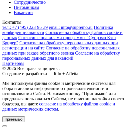
Сотрудничество
Питомникам
Вакансии
Контакты
тел.:
+7 (495) 223-95-39
email:
info@supremo.ru
Политика
конфиденциальности
Согласие на обработку файлов cookie и
данных
Согласие с правилами программы "Супрэмо Кэш
Бридер"
Согласие на обработку персональных данных при
регистрации на сайте
Согласие на обработку персональных
данных при заказе обратного звонка
Согласие на обработку
персональных данных для вакансий
Партнерам
© 2026 Все права защищены.
Создание и разработка —
It In + Affetta
Мы используем файлы cookie и метрические системы для
сбора и анализа информации о производительности и
использовании Сайта. Нажимая кнопку "Принимаю" или
продолжая пользоваться Сайтом, не изменив настойки своего
браузера, вы даете
согласие на обработку файлов cookie и
данных метрических систем
.
Принимаю