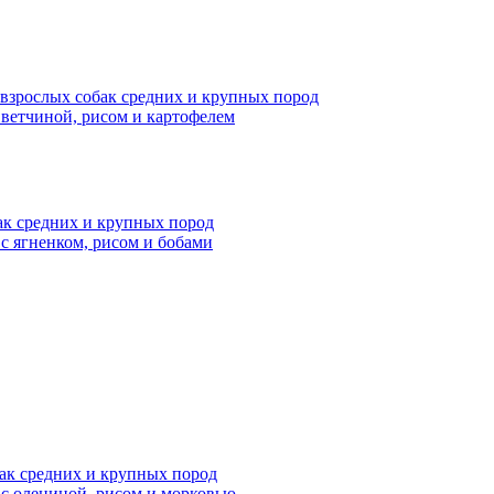
 взрослых собак средних и крупных пород
 ветчиной, рисом и картофелем
бак средних и крупных пород
 с ягненком, рисом и бобами
бак средних и крупных пород
 с олениной, рисом и морковью