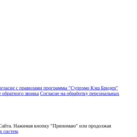
огласие с правилами программы "Супрэмо Кэш Бридер"
е обратного звонка
Согласие на обработку персональных
и Сайта. Нажимая кнопку "Принимаю" или продолжая
х систем
.