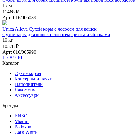
15 кг
11468 ₽
Арт: 016/006089
Unica Alleva Сухой корм с лососем для кошек
Сухой корм для кошек с лососем, рисом и яблоками
10 кг
10378 ₽
Арт: 016/005990
1
7
8
9
10
Каталог
Сухие корма
Консервы и паучи
Наполнители
Лакомства
Аксессуары
Бренды
ENSO
Miaumi
Padovan
Cat's White