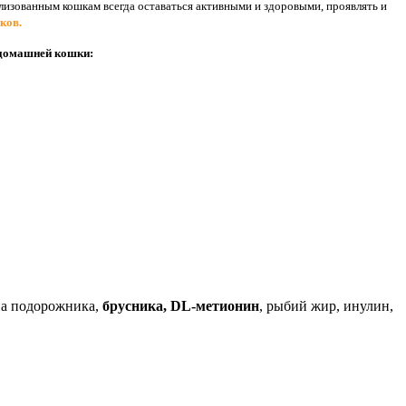
изованным кошкам всегда оставаться активными и здоровыми, проявлять и
ков.
 домашней кошки:
кна подорожника,
брусника, DL-метионин
, рыбий жир, инулин,