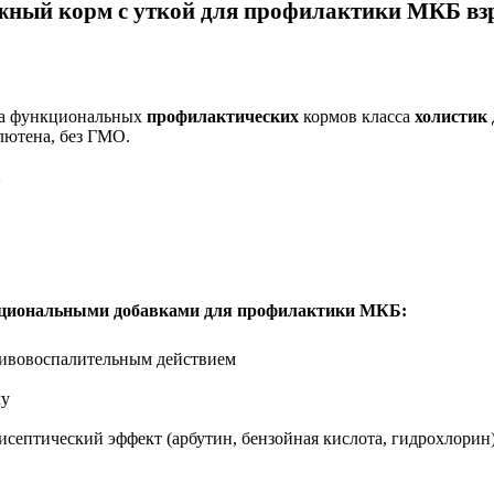
ый корм с уткой для профилактики МКБ взро
ка функциональных
профилактических
кормов класса
холистик
глютена, без ГМО.
.
циональными добавками для профилактики МКБ:
отивовоспалительным действием
чу
исептический эффект (арбутин, бензойная кислота, гидрохлорин