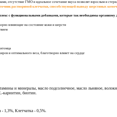
ми, отсутствие ГМО и идеальное сочетание вкуса позволят взрослым и стерил
сточник растворимой клетчатки, способствующей выводу шерстяных комоч
лекс с функциональными добавками, которые так необходимы организму
ворно влияющие на состояние кожи и шерсти
твием
питомца
ров и оптимального веса, благотворно влияет на сердце
витамины и минералы, масло подсолнечное, масло льняное, воло
 L-карнитин, биотин.
- 1,3%, Клетчатка - 0,5%.