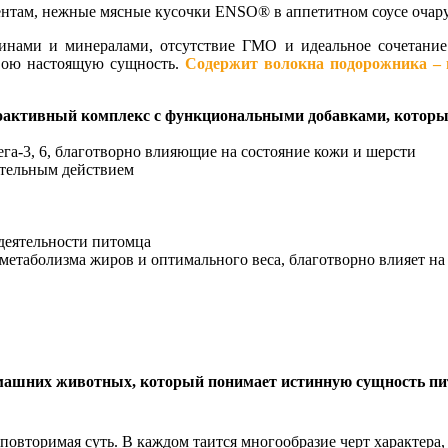
ентам, нежные мясные кусочки ENSO® в аппетитном соусе очару
нами и минералами, отсутствие ГМО и идеальное сочетание 
свою настоящую сущность.
Содержит волокна подорожника – 
ктивный комплекс с функциональными добавками, которые
а-3, 6, благотворно влияющие на состояние кожи и шерсти
ительным действием
деятельности питомца
метаболизма жиров и оптимального веса, благотворно влияет на
машних животных, который понимает истинную сущность п
повторимая суть. В каждом таится многообразие черт характера, 