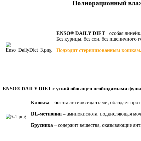
Полнорационный влажн
ENSO® DAILY DIET
- особая линей
Без курицы, без сои, без пшеничного 
Подходит стерилизованным кошкам
ENSO® DAILY DIET c уткой обогащен необходимыми функ
Клюква
– богата антиоксидантами, обладает пр
DL-метионин
– аминокислота, подкисляющая мо
Брусника
– содержит вещества, оказывающие ант