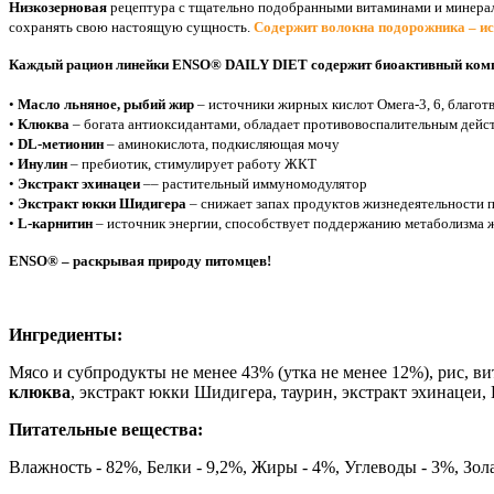
Низкозерновая
рецептура с тщательно подобранными витаминами и минерала
сохранять свою настоящую сущность.
Содержит волокна подорожника – и
Каждый рацион линейки ENSO® DAILY DIET содержит биоактивный комп
•
Масло льняное, рыбий жир
– источники жирных кислот Омега-3, 6, благот
•
Клюква
– богата антиоксидантами, обладает противовоспалительным дейс
•
DL-метионин
– аминокислота, подкисляющая мочу
•
Инулин
– пребиотик, стимулирует работу ЖКТ
•
Экстракт эхинацеи
–– растительный иммуномодулятор
•
Экстракт юкки Шидигера
– снижает запах продуктов жизнедеятельности 
•
L-карнитин
– источник энергии, способствует поддержанию метаболизма жи
ENSO® – раскрывая природу питомцев!
Ингредиенты:
Мясо и субпродукты не менее 43% (утка не менее 12%), рис, 
клюква
, экстракт юкки Шидигера, таурин, экстракт эхинацеи,
Питательные вещества:
Влажность - 82%, Белки - 9,2%, Жиры - 4%, Углеводы - 3%, Зола 