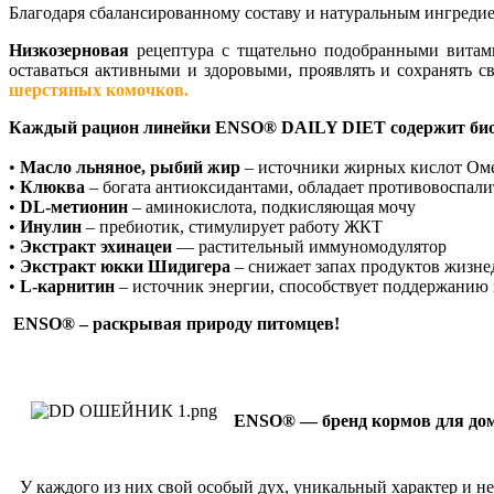
Благодаря сбалансированному составу и натуральным ингреди
Низкозерновая
рецептура с тщательно подобранными витами
оставаться активными и здоровыми, проявлять и сохранять 
шерстяных комочков.
Каждый рацион линейки ENSO® DAILY DIET содержит биоа
•
Масло льняное, рыбий жир
– источники жирных кислот Омег
•
Клюква
– богата антиоксидантами, обладает противовоспал
•
DL-метионин
– аминокислота, подкисляющая мочу
•
Инулин
– пребиотик, стимулирует работу ЖКТ
•
Экстракт эхинацеи
–– растительный иммуномодулятор
•
Экстракт юкки Шидигера
– снижает запах продуктов жизне
•
L-карнитин
– источник энергии, способствует поддержанию 
ENSO® – раскрывая природу питомцев!
ENSO® — бренд кормов для до
У каждого из них свой особый дух, уникальный характер и не