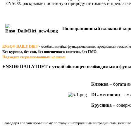
ENSO® раскрывает истинную природу питомцев и предлагает 
Полнорационный влажный корм 
ENSO® DAILY DIET
- особая линейка функциональных профилактических ко
Без курицы, без сои, без пшеничного глютена, без ГМО.
Подходит стерилизованным кошкам.
ENSO® DAILY DIET c уткой обогащен необходимыми функ
Клюква
– богата 
DL-метионин
– ам
Брусника
– содерж
Благодаря сбалансированному составу и натуральным ингредиентам, нежные